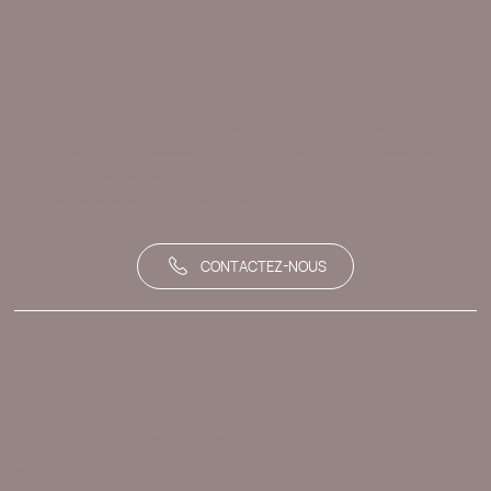
Founder - CEO
(+33) 6 24 62 32 78
Lithothérapeute, Formatrice, Créatrice de
protocoles massage et Conceptrice d'espaces
énergétiques.
Images photos droits réservés
CONTACTEZ-NOUS
MENTIONS LÉGALES
POLITIQUE DE CONFIDENTIALITÉ
ABÉCÉDAIRE