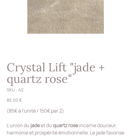
Crystal Lift "jade +
quartz rose"
SKU
SKU :
A2
A2
Prix
85,00 €
(85€ à l'unité / 150€ par 2)
L’union du
jade
et du
quartz rose
incarne douceur,
harmonie et prospérité émotionnelle. Le jade favorise