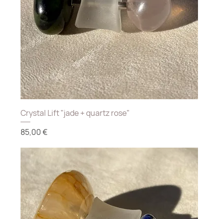
Crystal Lift "jade + quartz rose"
Prix
85,00 €