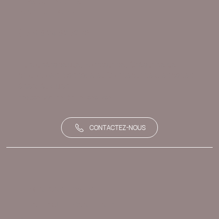
Elizabeth Contal
Founder - CEO
(+33) 6 24 62 32 78
Lithothérapeute, Formatrice, Créatrice de
protocoles massage et Conceptrice d'espaces
énergétiques.
Images photos droits réservés
CONTACTEZ-NOUS
MENTIONS LÉGALES
POLITIQUE DE CONFIDENTIALITÉ