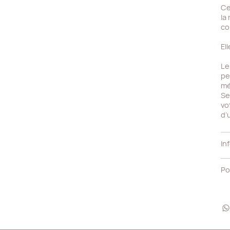
Ce
la
co
Ell
Le
pe
mé
Se
vo
d’
In
Po