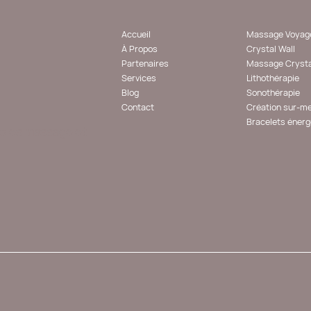
Accueil
Massage Voyage
À Propos
Crystal Wall
Partenaires
Massage Crysta
Services
Lithothérapie
Blog
Sonothérapie
Contact
Création sur-me
Bracelets énerg
coles massage et