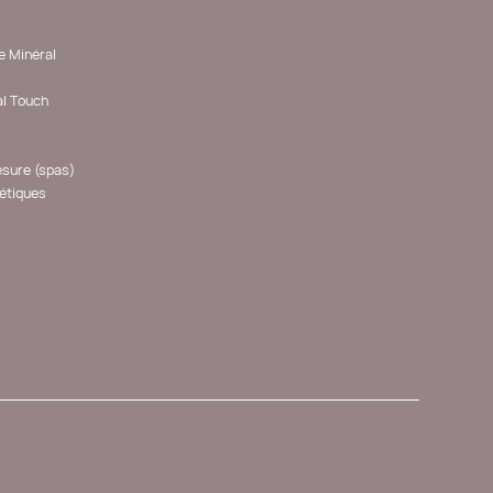
 Minéral
l Touch
sure (spas)
étiques
ABÉCÉDAIRE
© 2025 by
MARGUILLUX