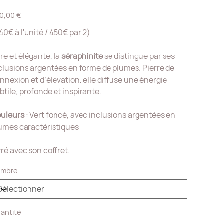
018
0,00 €
40€ à l'unité / 450€ par 2)
re et élégante, la
séraphinite
se distingue par ses
clusions argentées en forme de plumes. Pierre de
nnexion et d’élévation, elle diffuse une énergie
btile, profonde et inspirante.
uleurs
: Vert foncé, avec inclusions argentées en
umes caractéristiques
vré avec son coffret.
mbre
antité