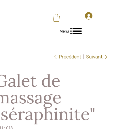
Menu
Précédent
Suivant
Galet de
massage
"séraphinite"
SKU
U :
018