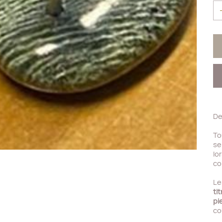
De
To
se
lo
co
Le
tit
pi
co