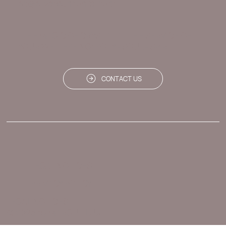
ec@elizabethcontal.com
"THE MAGIC OF CRYSTAL AT THE SERVICE OF
YOUR WELL-BEING: BODY - SOUL - SPIRIT"
CONTACT US
LEGAL NOTICES
PRIVACY POLICY
LEGAL NOTICES
© 2025 by MARGUILLUX