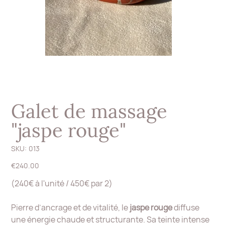
Galet de massage
"jaspe rouge"
SKU
SKU:
013
013
Price
€240.00
(240€ à l'unité / 450€ par 2)
Pierre d’ancrage et de vitalité, le
jaspe rouge
diffuse
une énergie chaude et structurante. Sa teinte intense