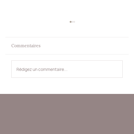
Commentaires
Rédigez un commentaire...
Quand la Labradorite devient un
véritable outil de soin sur-mesure
Elizabeth Contal