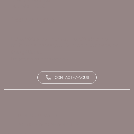
Founder - CEO
(+33) 6 24 62 32 78
Lithothérapeute, Formatrice, Créatrice de
protocoles massage et Conceptrice d'espaces
énergétiques.
Images photos droits réservés
CONTACTEZ-NOUS
MENTIONS LÉGALES
POLITIQUE DE CONFIDENTIALITÉ
ABÉCÉDAIRE