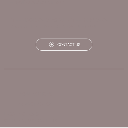
ec@elizabethcontal.com
"THE MAGIC OF CRYSTAL AT THE SERVICE OF
YOUR WELL-BEING: BODY - SOUL - SPIRIT"
CONTACT US
LEGAL NOTICES
PRIVACY POLICY
LEGAL NOTICES
© 2025 by MARGUILLUX