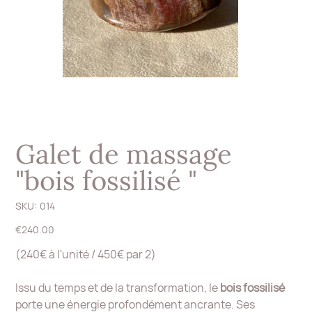
Galet de massage
"bois fossilisé "
SKU
SKU:
014
014
Price
€240.00
(240€ à l'unité / 450€ par 2)
Issu du temps et de la transformation, le
bois fossilisé
porte une énergie profondément ancrante. Ses