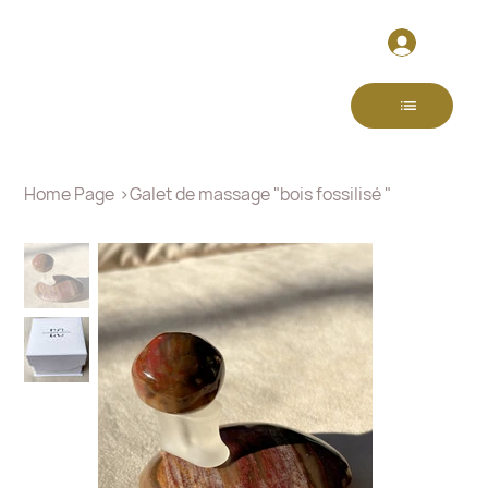
Home Page
>
Galet de massage "bois fossilisé "